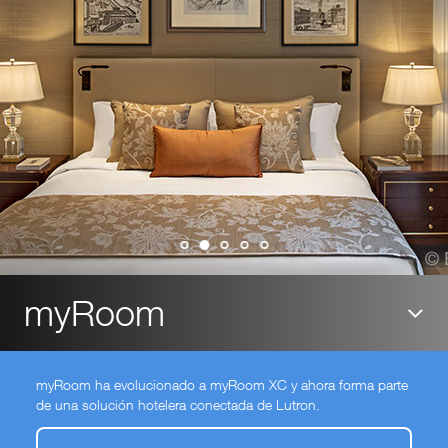
myRoom
myRoom ha evolucionado a myRoom XC y ahora forma parte
de una solución hotelera conectada de Lutron.