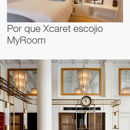
Por que Xcaret escojio
MyRoom